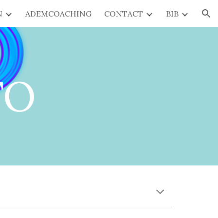
N
ADEMCOACHING
CONTACT
BIB
ion
FO