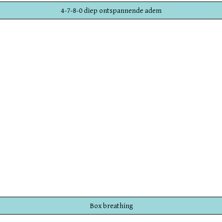
4-7-8-0 diep ontspannende adem
Breathwork adem Oudenaarde Ademcoach Breathwork adem Oudenaar
Breathwork adem Oudenaarde Ademcoach Breathwork adem Oudenaar
Breathwork adem Oudenaarde Ademcoach Breathwork adem Oudenaar
Box breathing