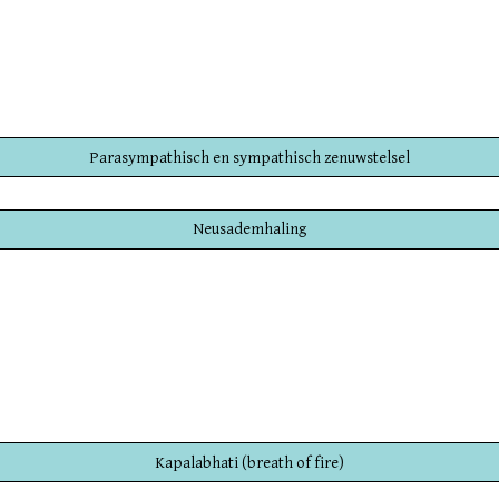
Parasympathisch en sympathisch zenuwstelsel
Neusademhaling
Kapalabhati (breath of fire)