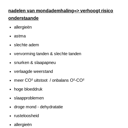
nadelen van mondademhaling=> verhoogt risico
onderstaande
allergieën
astma
slechte adem
vervorming tanden & slechte tanden
snurken & slaapapneu
verlaagde weerstand
meer CO² uitstoot / onbalans O²-CO²
hoge bloeddruk
slaapproblemen
droge mond - dehydratatie
rusteloosheid
allergieën