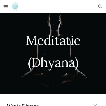
Skip to main content
Skip to navigation
Meditatie
(Dhyana)
Wat is
Dhyana