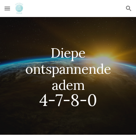
Skip to main content
Skip to navigation
Diepe
o
ntspannende
adem
4-
7
-8-0